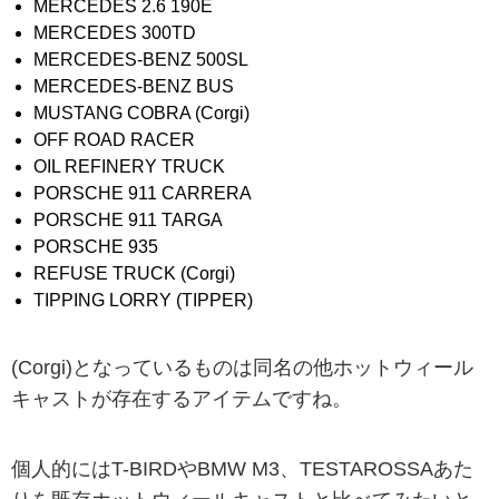
MERCEDES 2.6 190E
MERCEDES 300TD
MERCEDES-BENZ 500SL
MERCEDES-BENZ BUS
MUSTANG COBRA (Corgi)
OFF ROAD RACER
OIL REFINERY TRUCK
PORSCHE 911 CARRERA
PORSCHE 911 TARGA
PORSCHE 935
REFUSE TRUCK (Corgi)
TIPPING LORRY (TIPPER)
(Corgi)となっているものは同名の他ホットウィール
キャストが存在するアイテムですね。
個人的にはT-BIRDやBMW M3、TESTAROSSAあた