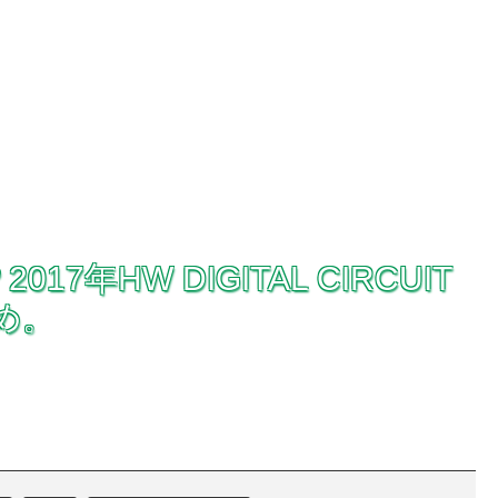
年HW DIGITAL CIRCUIT
め。