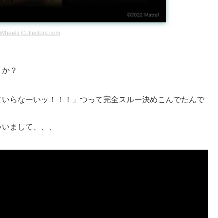
 Wheels Collectors.com
うか？
ていらなーいッ！！！」つって完全スルー決めこんでたんで
ゃいまして、、、