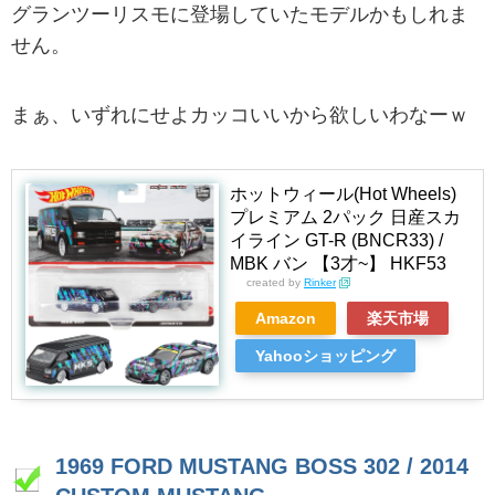
グランツーリスモに登場していたモデルかもしれま
せん。
まぁ、いずれにせよカッコいいから欲しいわなーｗ
ホットウィール(Hot Wheels)
プレミアム 2パック 日産スカ
イライン GT-R (BNCR33) /
MBK バン 【3才~】 HKF53
created by
Rinker
Amazon
楽天市場
Yahooショッピング
1969 FORD MUSTANG BOSS 302 / 2014