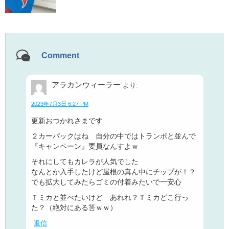
Comment
アラカンウィーラー
より:
2023年7月3日 6:27 PM
更新おつかれさまです
２カーパックはね 自分の中ではトランポと並んで
『キャンペーン』要員なんすよｗ
それにしてもカレラが人気でした
なんとか入手したけど屋根の真ん中にチップが！？
でも拡大してみたらゴミの付着みたいで一安心
Ｔミカと並べたいけど あれれ？Ｔミカどこ行っ
た？（絶対にある筈ｗｗ）
返信