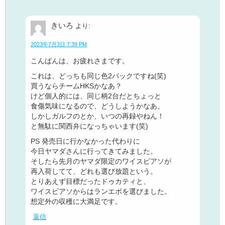
きいろ
より:
2023年7月3日 7:39 PM
こんばんは、お疲れさまです。
これは、どっちも同じ色2パックですね(笑)
買うならチームHKSかなあ？
けど個人的には、同じ柄2台だとちょっと
食傷気味になるので、どうしようかなあ。
しかしガルフのとか、いつの再録やねん！
と無駄に関西弁になっちゃいます(笑)
PS 発売日に行かなかった代わりに
今日ヤマダさんに行ってきてみました。
そしたら先月のヤマダ限定のワイスピアソが
再入荷してて、どれも選び放題という。
とりあえず目標だったドゥカティと、
ワイスピアソからはランエボを選びました。
想定外の収穫に大満足です。
返信