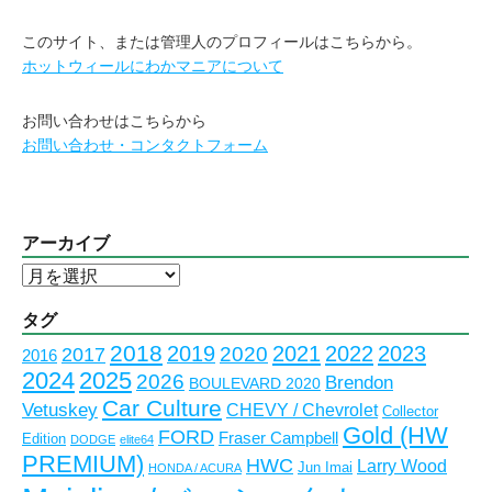
このサイト、または管理人のプロフィールはこちらから。
ホットウィールにわかマニアについて
お問い合わせはこちらから
お問い合わせ・コンタクトフォーム
アーカイブ
ア
ー
カ
タグ
イ
2018
2023
2019
2021
2022
2020
2017
2016
ブ
2024
2025
2026
Brendon
BOULEVARD 2020
Car Culture
Vetuskey
CHEVY / Chevrolet
Collector
Gold (HW
FORD
Fraser Campbell
Edition
DODGE
elite64
PREMIUM)
HWC
Larry Wood
Jun Imai
HONDA / ACURA