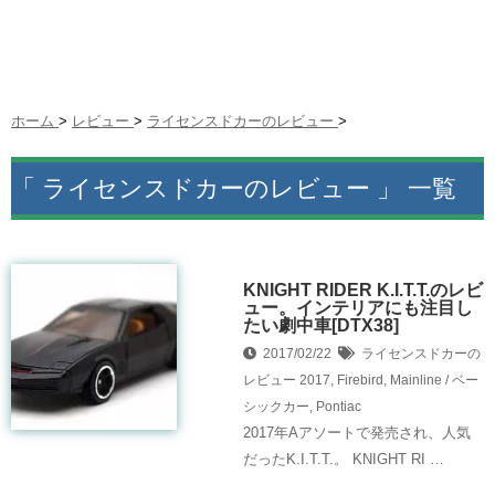
ホーム
>
レビュー
>
ライセンスドカーのレビュー
>
「 ライセンスドカーのレビュー 」 一覧
KNIGHT RIDER K.I.T.T.のレビ
ュー。インテリアにも注目し
たい劇中車[DTX38]
2017/02/22
ライセンスドカーの
レビュー
2017
,
Firebird
,
Mainline / ベー
シックカー
,
Pontiac
2017年Aアソートで発売され、人気
だったK.I.T.T.。 KNIGHT RI …