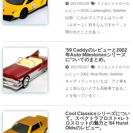
2017/01/29
ライセンスドカーの
レビュー
2016
,
Lamborghini
,
Sideline
以前「にわかマニアさんはランボ
（ルギーニ）好きなんですか？」と
聞かれたことがあっ …
’59 Caddyのレビューと2002
年Auto Milestonesシリーズ
についてのまとめ。
2017/01/27
ライセンスドカーの
レビュー
2002
,
Real Rider
,
Sideline
キャディラックといえば、アメ車を
よく知らない人でも高級車であるこ
とを知っているぐ …
Cool Classicsシリーズについ
て。スペクトラフロスト×レト
ロスロットの魅力と’84 Hurst
Oldsのレビュー。