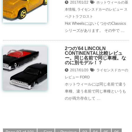
2017/01/22
ホットウィールの基
本情報
,
ライセンスドカーのレビュー
ス
ペクトラフロスト
Hot WheelsにはいくつかのClassics
シリーズがあります。 その中で …
2つの’64 LINCOLN
CONTINENTAL比較レビュ
ー。同じ名前で同じ車種。な
のに別モデル！？
2017/01/20
ライセンスドカーの
レビュー
FORD
ホットウィールには同じ名前で違う
車種、違う名前で同じ車種というも
のが両方存在して …
Page 97 of 101
« First
‹ Previous
93
94
95
96