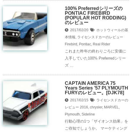
100% Preferredシリーズの
PONTIAC FIREBIRD
(POPULAR HOT RODDING)
のレビュー
2017/02/20
ホットウィールの基
本情報
,
ライセンスドカーのレビュー
Firebird
,
Pontiac
,
Real Rider
これまた昨年の終わりごろに安価に
入手していた100% Preferredシリー
ズ …
CAPTAIN AMERICA 75
Years Series ’57 PLYMOUTH
FURYのレビュー。[DJK78]
2017/02/15
ライセンスドカーの
レビュー
2016
,
chrysler
,
MARVEL
,
Plymouth
,
Sideline
行動心理の1つ「ザイオンス効果」を
ご存知でしょうか。 マーケティング