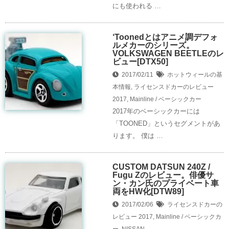
にも使われる …
‘Toonedとはアニメ調デフォ
ルメカーのシリーズ。
VOLKSWAGEN BEETLEのレ
ビュー[DTX50]
2017/02/11
ホットウィールの基
本情報
,
ライセンスドカーのレビュー
2017
,
Mainline / ベーシックカー
2017年のベーシックカーには
「TOONED」というセグメントがあ
ります。 僕は …
CUSTOM DATSUN 240Z /
Fugu Zのレビュー。俳優サ
ン・カン氏のプライベート車
両をHW化[DTW89]
2017/02/06
ライセンスドカーの
レビュー
2017
,
Mainline / ベーシックカ
ー
,
NISSAN