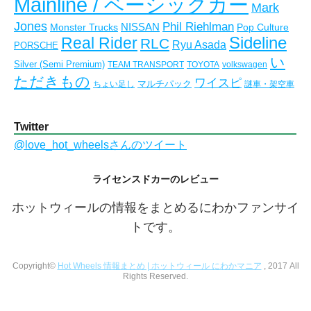
Mainline / ベーシックカー
Mark
Jones
Phil Riehlman
NISSAN
Monster Trucks
Pop Culture
Real Rider
Sideline
RLC
Ryu Asada
PORSCHE
い
Silver (Semi Premium)
TEAM TRANSPORT
TOYOTA
volkswagen
ただきもの
ワイスピ
マルチパック
ちょい足し
謎車・架空車
Twitter
@love_hot_wheelsさんのツイート
ライセンスドカーのレビュー
ホットウィールの情報をまとめるにわかファンサイ
トです。
Copyright©
Hot Wheels 情報まとめ | ホットウィール にわかマニア
, 2017 All
Rights Reserved.