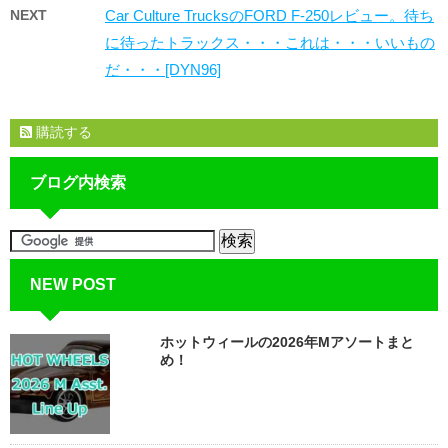
NEXT
Car Culture TrucksのFORD F-250レビュー。待ち
に待ったトラックス・・・これは・・・いいもの
だ・・・[DYN96]
購読する
ブログ内検索
NEW POST
ホットウィールの2026年Mアソートまと
め！