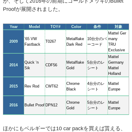
が、そして2016年の前期にゴールドメッキのBullet
Proofが展開されました。
Year
Model
TOY#
Color
条件
対象
Mattel Ger
’65 VW
Metalflake
10台分のバ
many
2009
T0267
Fastback
Dark Red
ーコード
TRU
Exclusive
Mattel
Quick ‘n
Metalflake
5台分のレ
Germany
2014
CDF56
Sik
Gold
シート
Mattel
Holland
Chrome
4台分のレ
Mattel
2015
Rev Rod
CWT62
Black
シート
Europe
Chrome
5台分のレ
Mattel
2016
Bullet Proof
DPN12
Gold
シート
Europe
ほかにもベルギーでは10 car packを買えば貰える、