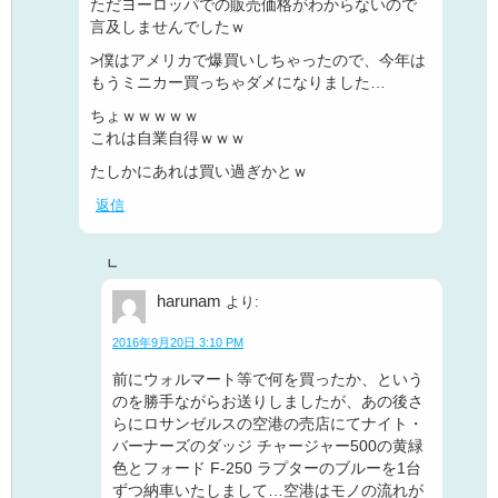
ただヨーロッパでの販売価格がわからないので
言及しませんでしたｗ
>僕はアメリカで爆買いしちゃったので、今年は
もうミニカー買っちゃダメになりました…
ちょｗｗｗｗｗ
これは自業自得ｗｗｗ
たしかにあれは買い過ぎかとｗ
返信
harunam
より:
2016年9月20日 3:10 PM
前にウォルマート等で何を買ったか、という
のを勝手ながらお送りしましたが、あの後さ
らにロサンゼルスの空港の売店にてナイト・
バーナーズのダッジ チャージャー500の黄緑
色とフォード F-250 ラプターのブルーを1台
ずつ納車いたしまして…空港はモノの流れが