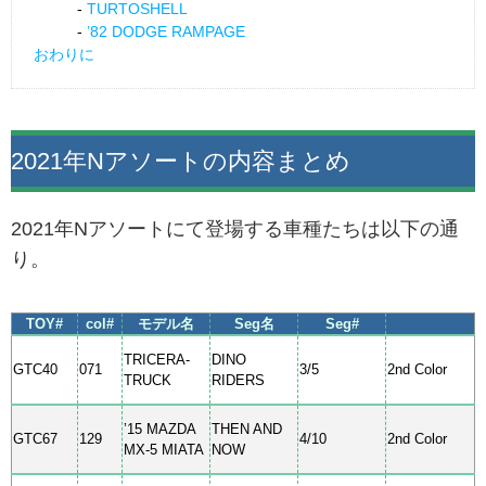
TURTOSHELL
’82 DODGE RAMPAGE
おわりに
2021年Nアソートの内容まとめ
2021年Nアソートにて登場する車種たちは以下の通
り。
TOY#
col#
モデル名
Seg名
Seg#
TRICERA-
DINO
GTC40
071
3/5
2nd Color
TRUCK
RIDERS
’15 MAZDA
THEN AND
GTC67
129
4/10
2nd Color
MX-5 MIATA
NOW