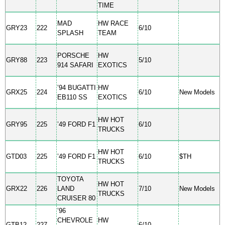
TIME
MAD
HW RACE
GRY23
222
6/10
SPLASH
TEAM
PORSCHE
HW
GRY88
223
5/10
914 SAFARI
EXOTICS
’94 BUGATTI
HW
GRX25
224
6/10
New Models
EB110 SS
EXOTICS
HW HOT
GRY95
225
’49 FORD F1
6/10
TRUCKS
HW HOT
GTD03
225
’49 FORD F1
6/10
$TH
TRUCKS
TOYOTA
HW HOT
GRX22
226
LAND
7/10
New Models
TRUCKS
CRUISER 80
’96
CHEVROLE
HW
GTB12
227
6/10