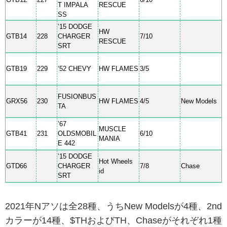
T IMPALA
RESCUE
SS
’15 DODGE
HW
GTB14
228
CHARGER
7/10
RESCUE
SRT
GTB19
229
‘52 CHEVY
HW FLAMES
3/5
FUSIONBUS
GRX56
230
HW FLAMES
4/5
New Models
TA
’67
MUSCLE
GTB41
231
OLDSMOBIL
6/10
MANIA
E 442
’15 DODGE
Hot Wheels
GTD66
CHARGER
7/8
Chase
id
SRT
2021年Nアソは全28種、うちNew Modelsが4種、2nd
カラーが14種、$THおよびTH、Chaseがそれぞれ1種