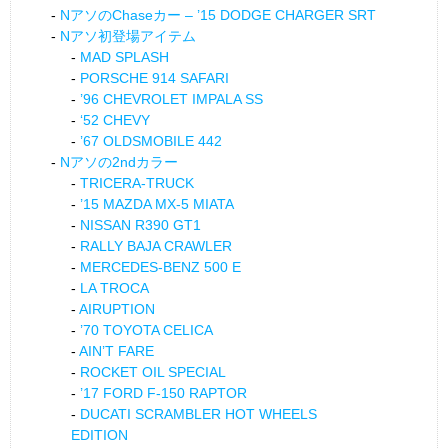
NアソのChaseカー – ’15 DODGE CHARGER SRT
Nアソ初登場アイテム
MAD SPLASH
PORSCHE 914 SAFARI
’96 CHEVROLET IMPALA SS
‘52 CHEVY
’67 OLDSMOBILE 442
Nアソの2ndカラー
TRICERA-TRUCK
’15 MAZDA MX-5 MIATA
NISSAN R390 GT1
RALLY BAJA CRAWLER
MERCEDES-BENZ 500 E
LA TROCA
AIRUPTION
’70 TOYOTA CELICA
AIN’T FARE
ROCKET OIL SPECIAL
’17 FORD F-150 RAPTOR
DUCATI SCRAMBLER HOT WHEELS
EDITION