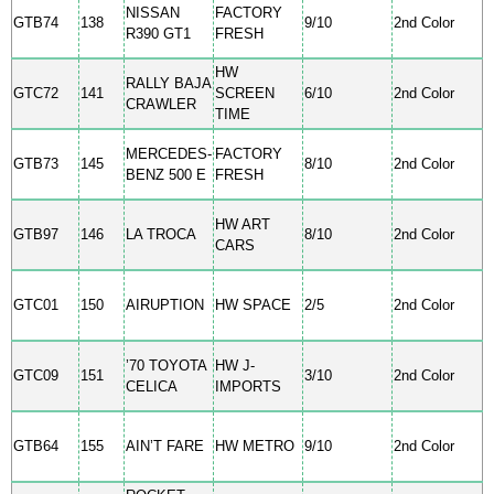
NISSAN
FACTORY
GTB74
138
9/10
2nd Color
R390 GT1
FRESH
HW
RALLY BAJA
GTC72
141
SCREEN
6/10
2nd Color
CRAWLER
TIME
MERCEDES-
FACTORY
GTB73
145
8/10
2nd Color
BENZ 500 E
FRESH
HW ART
GTB97
146
LA TROCA
8/10
2nd Color
CARS
GTC01
150
AIRUPTION
HW SPACE
2/5
2nd Color
’70 TOYOTA
HW J-
GTC09
151
3/10
2nd Color
CELICA
IMPORTS
GTB64
155
AIN’T FARE
HW METRO
9/10
2nd Color