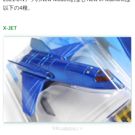
以下の4種。
X-JET
写真は
attictoyz
より