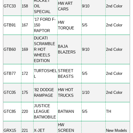
ROCKET
HW ART
GTC33
158
OIL
9/10
2nd Color
CARS
SPECIAL
’17 FORD F-
HW
GTB91
167
150
5/5
2nd Color
TORQUE
RAPTOR
DUCATI
SCRAMBLE
BAJA
GTB60
169
R HOT
9/10
2nd Color
BLAZERS
WHEELS
EDITION
TURTOSHEL
STREET
GTB77
172
5/5
2nd Color
L
BEASTS
’82 DODGE
HW HOT
GTC05
175
1/10
2nd Color
RAMPAGE
TRUCKS
JUSTICE
GTC85
220
LEAGUE
BATMAN
5/5
TH
BATMOBILE
HW
GRX15
221
X-JET
SCREEN
New Models