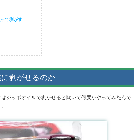
塗って剥がす
麗に剥がせるのか
クはジッポオイルで剥がせると聞いて何度かやってみたんで
す。