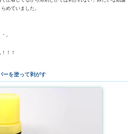
きらめていました。
・・。
ん！！！
バーを塗って剥がす