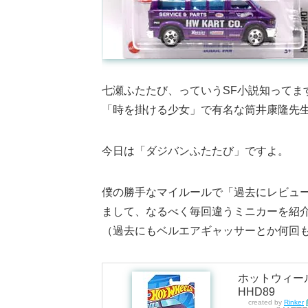
七瀬ふたたび、っていうSF小説知ってま
「時を掛ける少女」で有名な筒井康隆先
今日は「ダジバンふたたび」ですよ。
僕の勝手なマイルールで「過去にレビュ
まして、なるべく毎回違うミニカーを紹
（過去にもベルエアギャッサーとか何回
ホットウィール(
HHD89
created by
Rinker