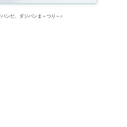
バンだ、ダジバンま～つり～♪