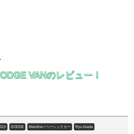
>
ODGE VANのレビュー！
022
,
DODGE
,
Mainline / ベーシックカー
,
Ryu Asada