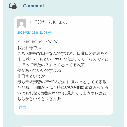
Comment
ﾛｰﾄﾞﾗﾝﾅｰＫ.Ｋ.
より:
2021年2月23日 11:26 AM
ﾋﾞｰﾏｲﾍﾞｲﾍﾞｰﾋﾞｰﾏｲﾍﾞｲﾍﾞｰ…
お疲れ様でふ
こちら結構な田舎なんですけど、日曜日の県道をた
まにﾌﾘﾁｰﾝ、もとい、ｳﾗｶｰﾝが走ってて「なんで？ど
こ行って来たの？」って思ってる次第
夢があっていいですよね
非日常というか
形も最終形態のﾌﾘｰｻﾞみたいにヌルっとしてて素敵
ただね、正面から見た時にやや左側に縦線入ってる
ﾔﾂはもれなく赤髪のｼｬﾝｸｽに見えてしまうオレはど
ちらかというとﾅﾐさん派
返信