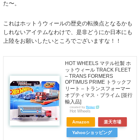
た〜。
これはホットうウィールの歴史の転換点となるかも
しれないアイテムなわけで、是非どうにか日本にも
上陸をお願いしたいところでございますな！！
HOT WHEELS マテル社製 ホ
ットウィール TRACK FLEET
– TRANS FORMERS
OPTIMUS PRIME トラックフ
リート – トランスフォーマー
オプティマス・プライム [並行
輸入品]
created by
Rinker
Hot Wheels
Amazon
楽天市場
Yahooショッピング