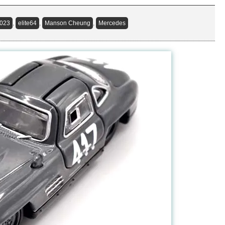
023
,
elite64
,
Manson Cheung
,
Mercedes