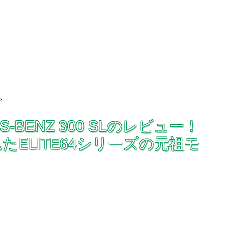
>
ES-BENZ 300 SLのレビュー！
たELITE64シリーズの元祖モ