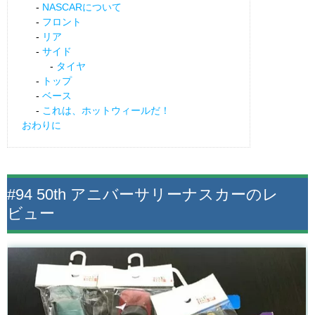
NASCARについて
フロント
リア
サイド
タイヤ
トップ
ベース
これは、ホットウィールだ！
おわりに
#94 50th アニバーサリーナスカーのレ
ビュー