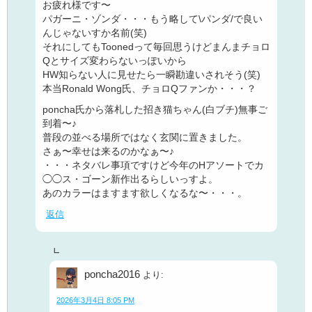
お疲れ様です〜
パガーニ・ゾンダ・・・もう略して\パンダ/で良い
んじゃないすか名前(笑)
それにしてもToonedって毎回思うけどまんまチョロ
Qとサイズ変わらないっぽいから
HW知らない人に見せたら一瞬勘違いされそう(笑)
本当Ronald Wong氏、チョロQファンか・・・？
poncha氏から落札した招き猫ちゃん(白ブチ)無事ご
到着〜♪
普段の並べる場所ではなく玄関に置きました。
さぁ〜幸せは来るのかなぁ〜♪
・・・ネタバレ事項ですけど今年のHアソートでカ
◯◯ス・ゴーン新作出るらしいっすよ。
あのカラーはますます欲しくなるな〜・・・。
返信
poncha2016
より:
2026年3月4日 8:05 PM