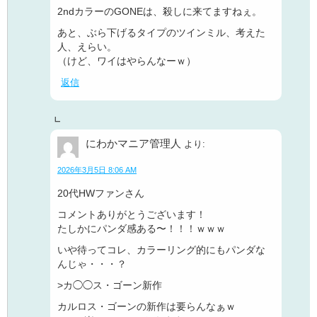
2ndカラーのGONEは、殺しに来てますねぇ。
あと、ぶら下げるタイプのツインミル、考えた
人、えらい。
（けど、ワイはやらんなーｗ）
返信
にわかマニア管理人
より:
2026年3月5日 8:06 AM
20代HWファンさん
コメントありがとうございます！
たしかにパンダ感ある〜！！！ｗｗｗ
いや待ってコレ、カラーリング的にもパンダな
んじゃ・・・？
>カ◯◯ス・ゴーン新作
カルロス・ゴーンの新作は要らんなぁｗ