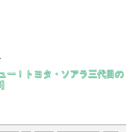
>
のレビュー！トヨタ・ソアラ三代目の
]