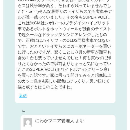
らスは競争率が高く、それすら残っていませんでし
た(´・ω・`)そんな最寄りのトイザらスでも実車モデ
ルが唯一残っていました。その名もSUPER VOLT。
これは米GM社シボレーのプラグインハイブリット
車であるボルトをホットウィールが独自のテイスト
で超クールなドラッグマシンにアレンジしたもの
で、正確にはハイリフトのOLDS同様実車ではない
です。おとといトイザらスにカーボネーターを買い
に行ったのですが、驚くことに８月の新車が謎車も
含め１台も残っていませんでした！何も買わずに帰
りたくなかったので以前よりちょっと気になってい
たこのSUPER VOLT(ホワイトボディ×グリーン窓)
を買った訳です。家に帰って開けてみると想像以上
のカッコ良さ&美しい配色にびっくり、災い転じて
福と成すとはこのことですね。
返信
にわかマニア管理人
より: