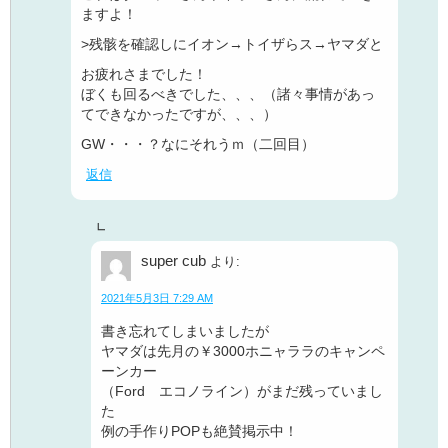
ますよ！
>残骸を確認しにイオン→トイザらス→ヤマダと
お疲れさまでした！
ぼくも回るべきでした、、、（諸々事情があっ
てできなかったですが、、、）
GW・・・？なにそれうｍ（二回目）
返信
super cub
より:
2021年5月3日 7:29 AM
書き忘れてしまいましたが
ヤマダは先月の￥3000ホニャララのキャンペ
ーンカー
（Ford エコノライン）がまだ残っていまし
た
例の手作りPOPも絶賛掲示中！