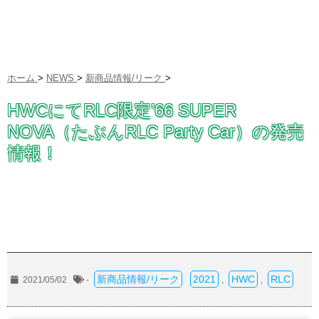
ホーム
>
NEWS
>
新商品情報/リーク
>
HWCにてRLC限定’66 SUPER
NOVA（たぶんRLC Party Car）の発売
情報！
新商品情報/リーク
2021
HWC
RLC
2021/05/02
-
,
,