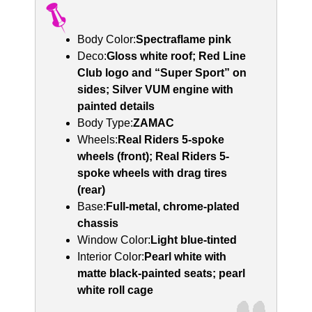
Body Color:
Spectraflame pink
Deco:
Gloss white roof; Red Line
Club logo and “Super Sport” on
sides; Silver VUM engine with
painted details
Body Type:
ZAMAC
Wheels:
Real Riders 5-spoke
wheels (front); Real Riders 5-
spoke wheels with drag tires
(rear)
Base:
Full-metal, chrome-plated
chassis
Window Color:
Light blue-tinted
Interior Color:
Pearl white with
matte black-painted seats; pearl
white roll cage