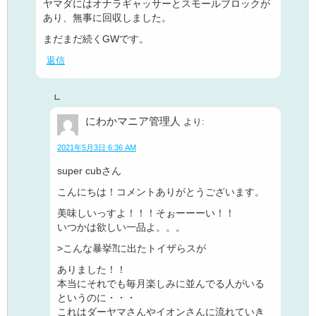
ヤマダにはオナラギャッサーとスモールブロックが
あり、無事に回収しました。
まだまだ続くGWです。
返信
にわかマニア管理人
より:
2021年5月3日 6:36 AM
super cubさん
こんにちは！コメントありがとうございます。
美味しいっすよ！！！そぉーーーい！！
いつかは欲しい一品よ。。。
>こんな暴挙⁈に出たトイザらスが
ありました！！
本当にそれでも毎月楽しみに並んでる人がいる
というのに・・・
これはダーヤマさんやイオンさんに流れていき