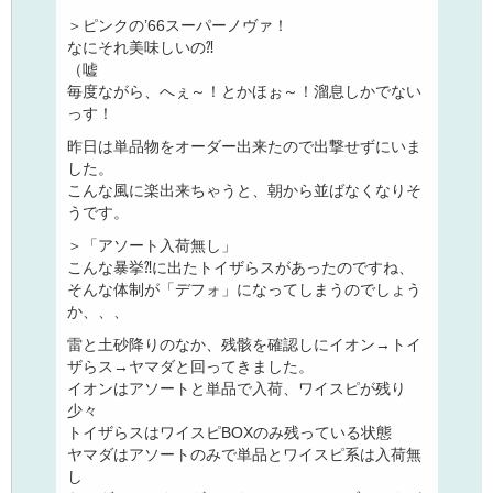
＞ピンクの’66スーパーノヴァ！
なにそれ美味しいの⁈
（嘘
毎度ながら、へぇ～！とかほぉ～！溜息しかでない
っす！
昨日は単品物をオーダー出来たので出撃せずにいま
した。
こんな風に楽出来ちゃうと、朝から並ばなくなりそ
うです。
＞「アソート入荷無し」
こんな暴挙⁈に出たトイザらスがあったのですね、
そんな体制が「デフォ」になってしまうのでしょう
か、、、
雷と土砂降りのなか、残骸を確認しにイオン→トイ
ザらス→ヤマダと回ってきました。
イオンはアソートと単品で入荷、ワイスピが残り
少々
トイザらスはワイスピBOXのみ残っている状態
ヤマダはアソートのみで単品とワイスピ系は入荷無
し