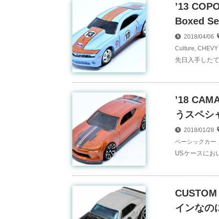
’13 COP
Boxed 
2018/04/06
Culture
,
CHEVY /
先日入手したてホヤホ
’18 C
うスペシ
2018/01/28
ベーシックカー
USケースにおいて
CUSTOM
インなのに