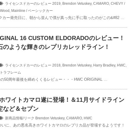
ライセンスドカーのレビュー
2019
,
Brendon Vetuskey
,
CAMARO
,
CHEVY /
y Wood
,
Mainline / ベーシックカー
クカー発売日に、朝から並んで僕が真っ先に手に取ったのがこの&#82 …
IGINAL 16 CUSTOM ELDORADOのレビュー！
石のような輝きのレプリカレッドライン！
ライセンスドカーのレビュー
2018
,
Brendon Vetuskey
,
Harry Bradley
,
HWC
,
トラフレーム
50周年最後を締めくくるレビュー・・・HWC ORIGINAL …
定ホワイトカマロ遂に登場！＆11月サイドライン
定など＆セブン
新商品情報/リーク
Brendon Vetuskey
,
CAMARO
,
HWC
ついに、あの悪名高きホワイトカマロのレプリカ品が登場するようです！