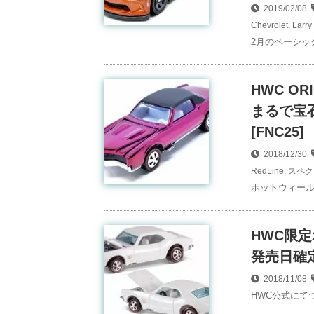
2019/02/08
Chevrolet
,
Larr
2月のベーシッ
HWC OR
まるで宝
[FNC25]
2018/12/30
RedLine
,
スペク
ホットウィールの
HWC限
発売日確
2018/11/08
HWC公式にて
…