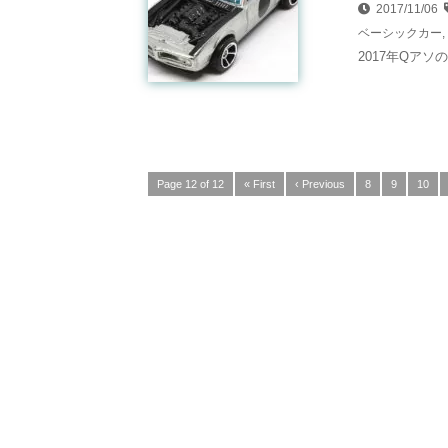
2017/11/06
ベーシックカー
,
2017年Qアソの
Page 12 of 12
« First
‹ Previous
8
9
10