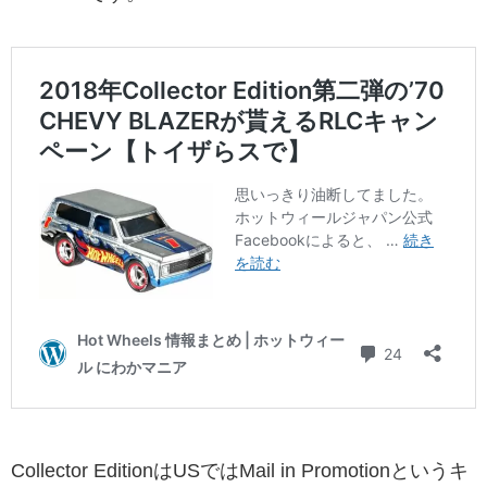
Collector EditionはUSではMail in Promotionというキ