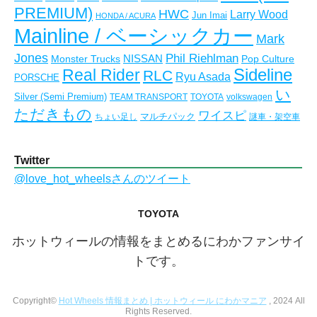
PREMIUM)
HWC
Larry Wood
Jun Imai
HONDA / ACURA
Mainline / ベーシックカー
Mark
Jones
Phil Riehlman
NISSAN
Monster Trucks
Pop Culture
Real Rider
Sideline
RLC
Ryu Asada
PORSCHE
い
Silver (Semi Premium)
TEAM TRANSPORT
TOYOTA
volkswagen
ただきもの
ワイスピ
マルチパック
ちょい足し
謎車・架空車
Twitter
@love_hot_wheelsさんのツイート
TOYOTA
ホットウィールの情報をまとめるにわかファンサイ
トです。
Copyright©
Hot Wheels 情報まとめ | ホットウィール にわかマニア
, 2024 All
Rights Reserved.