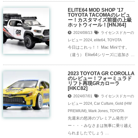
ELITE64 MOD SHOP ’17
TOYOTA TACOMAのレビュ
ー！カスタマイズ前提の上級
ホットウィール！[HNJ64]
2024/08/13
ライセンスドカーの
レビュー
2024
,
elite64
,
TOYOTA
今日はこれっ！！ Mac Miniです。
（違う） Elite64シリーズに追加さ …
2023 TOYOTA GR COROLLA
のレビュー！フォーミュラド
リフト再現GRカローラ
[HKC82]
2024/07/01
ライセンスドカーの
レビュー
2024
,
Car Culture
,
Gold (HW
PREMIUM)
,
Mark Jones
,
TOYOTA
先週末の怒涛のプレミアム発売デ
ー・・・みなさまは無事に乗り越え
られましたでしょう …