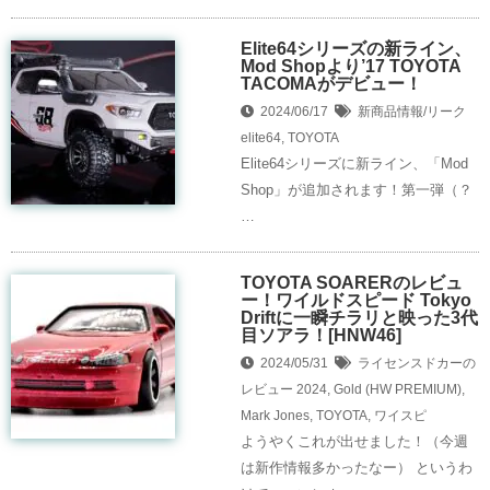
Elite64シリーズの新ライン、
Mod Shopより’17 TOYOTA
TACOMAがデビュー！
2024/06/17
新商品情報/リーク
elite64
,
TOYOTA
Elite64シリーズに新ライン、「Mod
Shop」が追加されます！第一弾（？
…
TOYOTA SOARERのレビュ
ー！ワイルドスピード Tokyo
Driftに一瞬チラリと映った3代
目ソアラ！[HNW46]
2024/05/31
ライセンスドカーの
レビュー
2024
,
Gold (HW PREMIUM)
,
Mark Jones
,
TOYOTA
,
ワイスピ
ようやくこれが出せました！（今週
は新作情報多かったなー） というわ