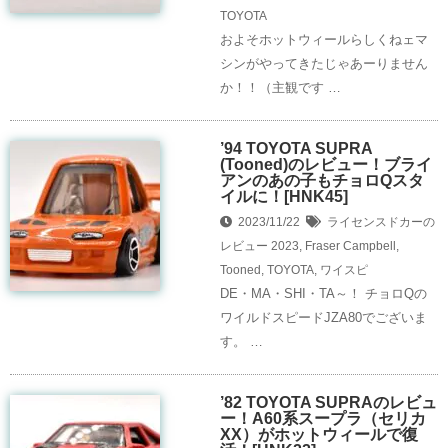
TOYOTA
およそホットウィールらしくねェマ
シンがやってきたじゃあーりません
か！！（主観です …
’94 TOYOTA SUPRA
(Tooned)のレビュー！ブライ
アンのあの子もチョロQスタ
イルに！[HNK45]
2023/11/22
ライセンスドカーの
レビュー
2023
,
Fraser Campbell
,
Tooned
,
TOYOTA
,
ワイスピ
DE・MA・SHI・TA～！ チョロQの
ワイルドスピードJZA80でございま
す。 …
’82 TOYOTA SUPRAのレビュ
ー！A60系スープラ（セリカ
XX）がホットウィールで復