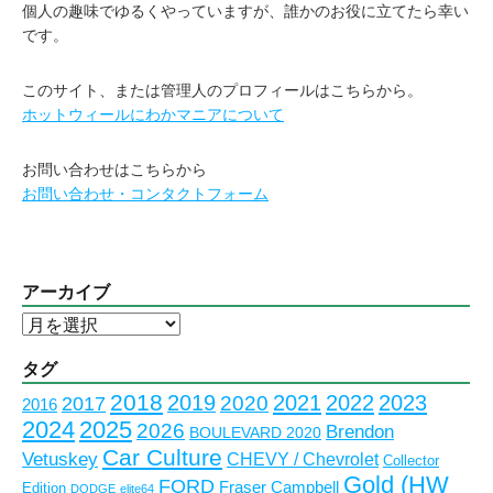
個人の趣味でゆるくやっていますが、誰かのお役に立てたら幸い
です。
このサイト、または管理人のプロフィールはこちらから。
ホットウィールにわかマニアについて
お問い合わせはこちらから
お問い合わせ・コンタクトフォーム
アーカイブ
ア
ー
カ
タグ
イ
2018
2023
2019
2021
2022
2020
2017
2016
ブ
2024
2025
2026
Brendon
BOULEVARD 2020
Car Culture
Vetuskey
CHEVY / Chevrolet
Collector
Gold (HW
FORD
Fraser Campbell
Edition
DODGE
elite64