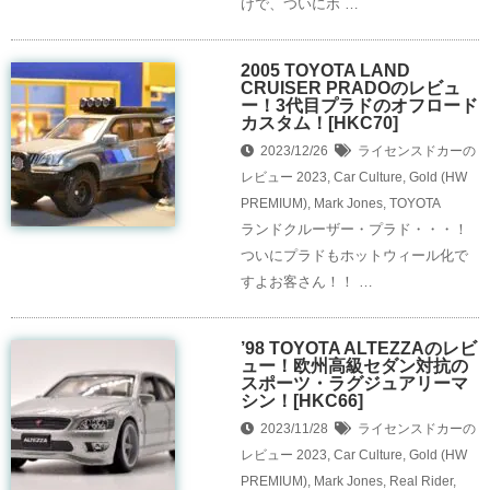
けで、ついにホ …
2005 TOYOTA LAND
CRUISER PRADOのレビュ
ー！3代目プラドのオフロード
カスタム！[HKC70]
2023/12/26
ライセンスドカーの
レビュー
2023
,
Car Culture
,
Gold (HW
PREMIUM)
,
Mark Jones
,
TOYOTA
ランドクルーザー・プラド・・・！
ついにプラドもホットウィール化で
すよお客さん！！ …
’98 TOYOTA ALTEZZAのレビ
ュー！欧州高級セダン対抗の
スポーツ・ラグジュアリーマ
シン！[HKC66]
2023/11/28
ライセンスドカーの
レビュー
2023
,
Car Culture
,
Gold (HW
PREMIUM)
,
Mark Jones
,
Real Rider
,