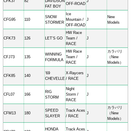
CFK37
82
DAVIDSON
J
OFF-ROAD
FAT BOY
Ice
SNOW
New
CFG95
110
Mountain /
J
STORMER
Models
OFF-ROAD
HW Race
CFK73
126
LET’S GO
Team /
J
RACE
HW Race
カラバリ
WINNING
CFJ73
135
Team /
J
（New
FORMULA
RACE
Models）
’69
X-Raycers
CFK85
140
J
CHEVELLE
/ RACE
Night
RIG
CFL07
166
Storm /
J
STORM
RACE
カラバリ
SPEED
Track Aces
CFM13
180
J
（New
SLAYER
/ RACE
Models）
HONDA
Track Aces