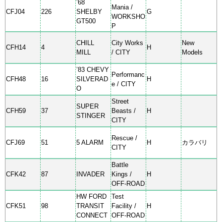
’68
Mania /
CFJ04
226
SHELBY
G
WORKSHO
GT500
P
CHILL
City Works
New
CFH14
4
H
MILL
/ CITY
Models
’83 CHEVY
Performanc
CFH48
16
SILVERAD
H
e / CITY
O
Street
SUPER
CFH59
37
Beasts /
H
STINGER
CITY
Rescue /
CFJ69
51
5 ALARM
H
カラバリ
CITY
Battle
CFK42
87
INVADER
Kings /
H
OFF-ROAD
HW FORD
Test
CFK51
98
TRANSIT
Facility /
H
CONNECT
OFF-ROAD