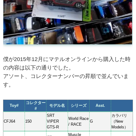
僕が2015年12月にマテルオンラインから購入した時
の内容は以下の通りでした。
アソート、コレクターナンバーの昇順で並んでいま
す。
コレクター
Toy#
モデル名
シリーズ
Asst.
#
SRT
カラバリ
World Race
CFJ64
150
VIPER
G
（New
/ RACE
GTS-R
Models）
Muscle