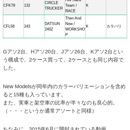
CIRCLE
CFK78
132
Team /
K
TRUCKER
RACE
Then And
DATSUN
Now /
CFL58
243
K
カラバリ
240Z
WORKSHO
P
Gアソ2台、Hアソ20台、Jアソ26台、Kアソ2台とい
う構成で、2ケース買って、2ケースとも同じ内容で
した。
New Modelsが同年内のカラーバリエーションを含め
ると15種も入っています。
また、実車と架空車の比率が半々なのも良心的。
（・・・というか通常アソートと同様）
ちなみに、2015年6月に開封されている動画