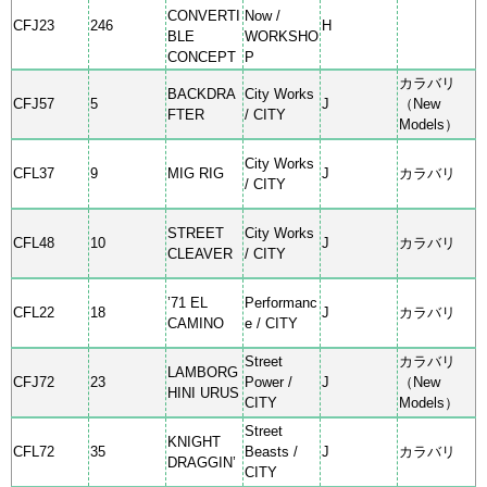
CONVERTI
Now /
CFJ23
246
H
BLE
WORKSHO
CONCEPT
P
カラバリ
BACKDRA
City Works
CFJ57
5
J
（New
FTER
/ CITY
Models）
City Works
CFL37
9
MIG RIG
J
カラバリ
/ CITY
STREET
City Works
CFL48
10
J
カラバリ
CLEAVER
/ CITY
’71 EL
Performanc
CFL22
18
J
カラバリ
CAMINO
e / CITY
Street
カラバリ
LAMBORG
CFJ72
23
Power /
J
（New
HINI URUS
CITY
Models）
Street
KNIGHT
CFL72
35
Beasts /
J
カラバリ
DRAGGIN’
CITY