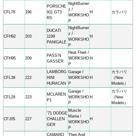
NightBurner
PORSCHE
z /
CFL78
196
911 GT3
H
カラバリ
WORKSHO
RS
P
NightBurner
DUCATI
z /
CFH92
203
1199
H
WORKSHO
PANIGALE
P
Heat Fleet /
PASS’N
CFH95
209
WORKSHO
H
GASSER
P
LAMBORG
Garage /
カラバリ
CFL39
222
HINI
WORKSHO
H
（New
HURACAN
P
Models）
Garage /
カラバリ
MCLAREN
CFL29
223
WORKSHO
H
（New
P1
P
Models）
Muscle
’71 DODGE
Mania /
CFJ05
227
CHALLEN
H
WORKSHO
GER
P
CAMARO
Then And