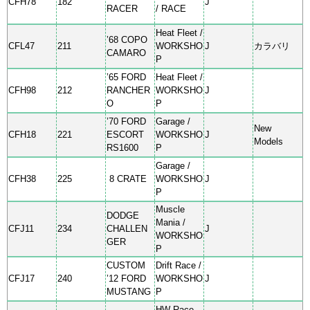
CFH78
182
J
RACER
/ RACE
Heat Fleet /
’68 COPO
CFL47
211
WORKSHO
J
カラバリ
CAMARO
P
’65 FORD
Heat Fleet /
CFH98
212
RANCHER
WORKSHO
J
O
P
’70 FORD
Garage /
New
CFH18
221
ESCORT
WORKSHO
J
Models
RS1600
P
Garage /
CFH38
225
8 CRATE
WORKSHO
J
P
Muscle
DODGE
Mania /
CFJ11
234
CHALLEN
J
WORKSHO
GER
P
CUSTOM
Drift Race /
CFJ17
240
’12 FORD
WORKSHO
J
MUSTANG
P
HW Race