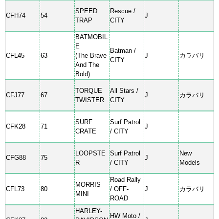
SPEED
Rescue /
CFH74
54
J
TRAP
CITY
BATMOBIL
E
Batman /
CFL45
63
(The Brave
J
カラバリ
CITY
And The
Bold)
TORQUE
All Stars /
CFJ77
67
J
カラバリ
TWISTER
CITY
SURF
Surf Patrol
CFK28
71
J
CRATE
/ CITY
LOOPSTE
Surf Patrol
New
CFG88
75
J
R
/ CITY
Models
Road Rally
MORRIS
CFL73
80
/ OFF-
J
カラバリ
MINI
ROAD
HARLEY-
HW Moto /