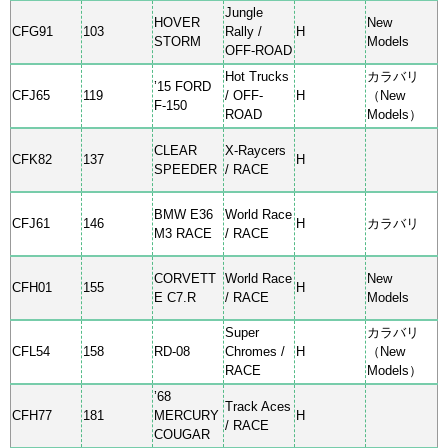
Jungle
HOVER
New
CFG91
103
Rally /
H
STORM
Models
OFF-ROAD
Hot Trucks
カラバリ
’15 FORD
CFJ65
119
/ OFF-
H
（New
F-150
ROAD
Models）
CLEAR
X-Raycers
CFK82
137
H
SPEEDER
/ RACE
BMW E36
World Race
CFJ61
146
H
カラバリ
M3 RACE
/ RACE
CORVETT
World Race
New
CFH01
155
H
E C7.R
/ RACE
Models
Super
カラバリ
CFL54
158
RD-08
Chromes /
H
（New
RACE
Models）
’68
Track Aces
CFH77
181
MERCURY
H
/ RACE
COUGAR