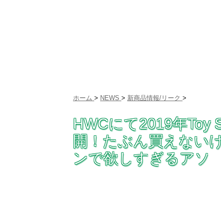
ホーム
>
NEWS
>
新商品情報/リーク
>
HWCにて2019年To
開！たぶん買えない
ンで欲しすぎるアソ