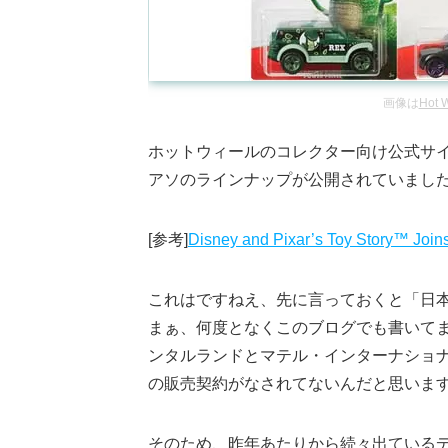
画像は
Hot W
ホットウィールのコレクター向け公式サイトHot 
アソのラインナップが公開されていまし
[参考]
Disney and Pixar’s Toy Story™ Joins
これはですねえ、先に言っておくと「日
まぁ、何度となくこのブログでも書いて
ンタルランドとマテル・インターナショ
の販売契約がなされてないんだと思いま
そのため、昨年あたりから続々出ている