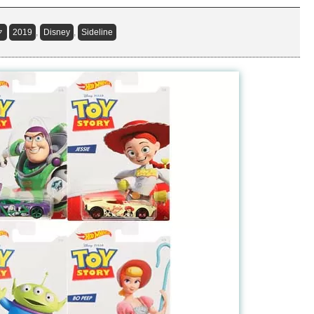
ク
2019
,
Disney
,
Sideline