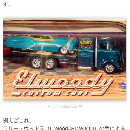
す。
Photo by
ebay.com
例えばこれ。
ラリー・ウッド氏（L.Wood=ELWOOD）の手による