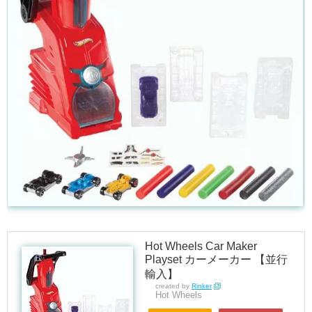
Hot Wheels Car Maker
Playset カーメーカー 【並行
輸入】
created by
Rinker
Hot Wheels