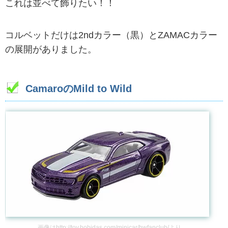
これは並べて飾りたい！！
コルベットだけは2ndカラー（黒）とZAMACカラー
の展開がありました。
CamaroのMild to Wild
画像は
http://toy.hobidas.com/minicar/hwfanclub/
より