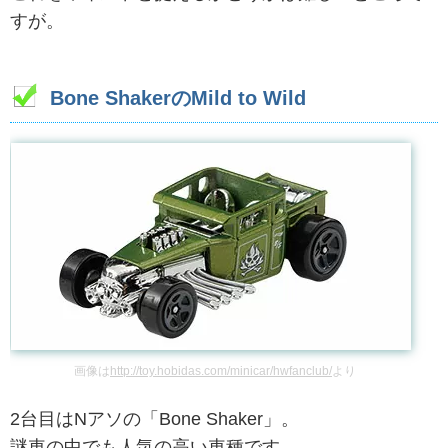
すが。
Bone ShakerのMild to Wild
画像は
http://toy.hobidas.com/minicar/hwfanclub/
より
2台目はNアソの「Bone Shaker」。
謎車の中でも人気の高い車種です。