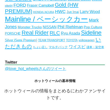
Gold (HW
FORD
Fraser Campbell
elite64
PREMIUM)
HWC
Larry Wood
Jun Imai
HONDA / ACURA
Mainline / ベーシックカー
Mark
Jones
Phil Riehlman
NISSAN
Monster Trucks
Pop Culture
Real Rider
Sideline
RLC
Ryu Asada
PORSCHE
い
Silver (Semi Premium)
TEAM TRANSPORT
TOYOTA
volkswagen
ただきもの
ワイスピ
マルチパック
ちょい足し
謎車・架空車
Twitter
@love_hot_wheelsさんのツイート
ホットウィールの基本情報
ホットウィールの情報をまとめるにわかファンサイ
トです。