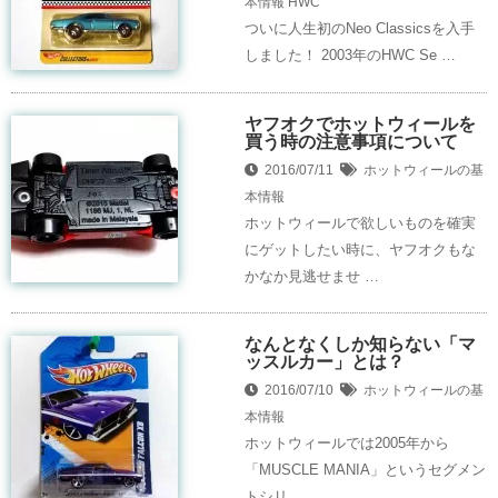
本情報
HWC
ついに人生初のNeo Classicsを入手
しました！ 2003年のHWC Se …
ヤフオクでホットウィールを
買う時の注意事項について
2016/07/11
ホットウィールの基
本情報
ホットウィールで欲しいものを確実
にゲットしたい時に、ヤフオクもな
かなか見逃せませ …
なんとなくしか知らない「マ
ッスルカー」とは？
2016/07/10
ホットウィールの基
本情報
ホットウィールでは2005年から
「MUSCLE MANIA」というセグメン
トシリ …