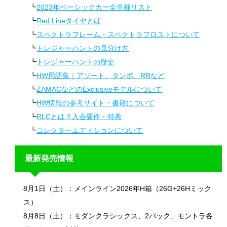
2023年ベーシックカー全車種リスト
Red Lineタイヤとは
スペクトラフレーム・スペクトラフロストについて
トレジャーハントの見分け方
トレジャーハントの歴史
HW用語集｜アソート、タンポ、RRなど
ZAMACなどのExclusiveモデルについて
HW情報の参考サイト・書籍について
RLCとは？入会要件・特典
コレクターエディションについて
最新発売情報
8月1日（土）：メインライン2026年H箱（26G+26Hミック
ス）
8月8日（土）：モダンクラシックス、2パック、モントラ各