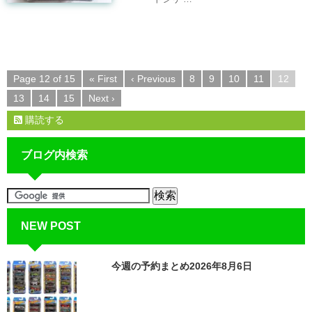
Page 12 of 15
« First
‹ Previous
8
9
10
11
12
13
14
15
Next ›
購読する
ブログ内検索
NEW POST
今週の予約まとめ2026年8月6日