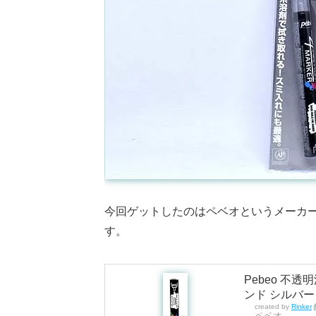
今回ゲットしたのはペベオというメーカーから
す。
Pebeo 不
ンド シルバー
created by
Rinker
ペベオ