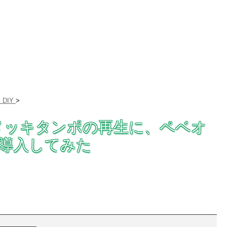
DIY
>
メッキタンポの再生に、ペベオ
ERを導入してみた