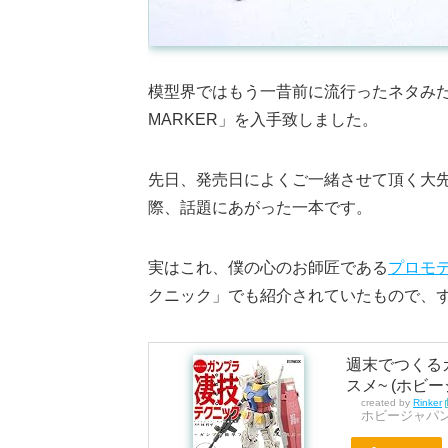
模型界ではもう一昔前に流行ったネタみたい
MARKER」を入手致しました。
先日、発売日によくご一緒させて頂く大
際、話題にあがった一本です。
実はこれ、僕の心のお師匠である
プロモ
クニック」でも紹介されていたもので、
週末でつくる
スメ~ (ホビー
created by
Rinker
ホビージャパ