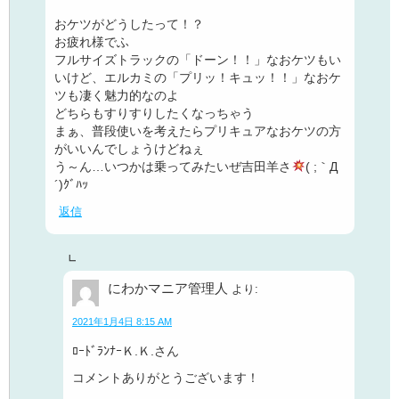
おケツがどうしたって！？
お疲れ様でふ
フルサイズトラックの「ドーン！！」なおケツもい
いけど、エルカミの「プリッ！キュッ！！」なおケ
ツも凄く魅力的なのよ
どちらもすりすりしたくなっちゃう
まぁ、普段使いを考えたらプリキュアなおケツの方
がいいんでしょうけどねぇ
う～ん…いつかは乗ってみたいぜ吉田羊さ
( ;｀Д
´)ｸﾞﾊｯ
返信
にわかマニア管理人
より:
2021年1月4日 8:15 AM
ﾛｰﾄﾞﾗﾝﾅｰＫ.Ｋ.さん
コメントありがとうございます！