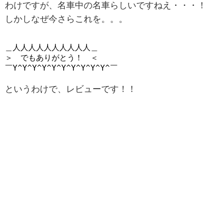
わけですが、名車中の名車らしいですねえ・・・！
しかしなぜ今さらこれを。。。
＿人人人人人人人人人人＿

＞　でもありがとう！　＜

￣Y^Y^Y^Y^Y^Y^Y^Y^Y^Y^￣
というわけで、レビューです！！