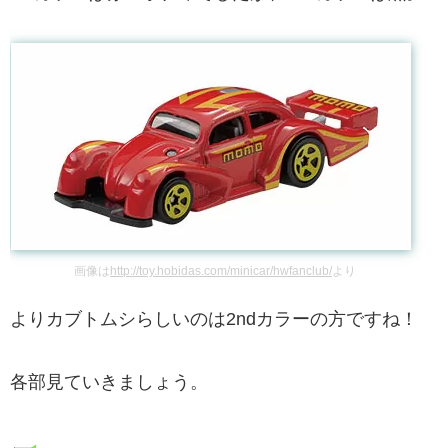
画像は
http://toy.hobidas.com/minicar/hwfanclub/
より
よりカブトムシらしいのは2ndカラーの方ですね！
各部見ていきましょう。