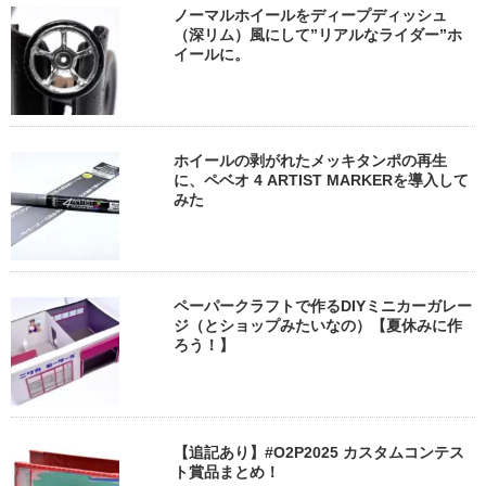
ノーマルホイールをディープディッシュ
（深リム）風にして”リアルなライダー”ホ
イールに。
ホイールの剥がれたメッキタンポの再生
に、ペベオ 4 ARTIST MARKERを導入して
みた
ペーパークラフトで作るDIYミニカーガレー
ジ（とショップみたいなの）【夏休みに作
ろう！】
【追記あり】#O2P2025 カスタムコンテス
ト賞品まとめ！