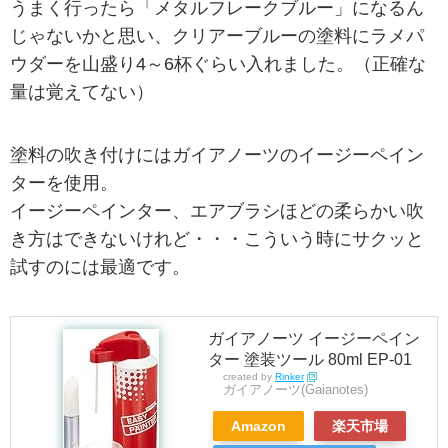
うまく行ったら「メタルフレークブルー」になるん
じゃないかと思い、クリアーブルーの塗料にラメパ
ウダーを山盛り4～6杯ぐらい入れました。（正確な
量は覚えてない）
塗料の吹き付けにはガイアノーツのイージーペイン
ターを使用。
イージーペインター、エアブラシほどの柔らかい吹
き方はできないけれど・・・こういう時にサクッと
試すのには最適です。
ガイアノーツ イージーペイン
ター 塗装ツール 80ml EP-01
created by
Rinker
ガイアノーツ(Gaianotes)
Amazon
楽天市場