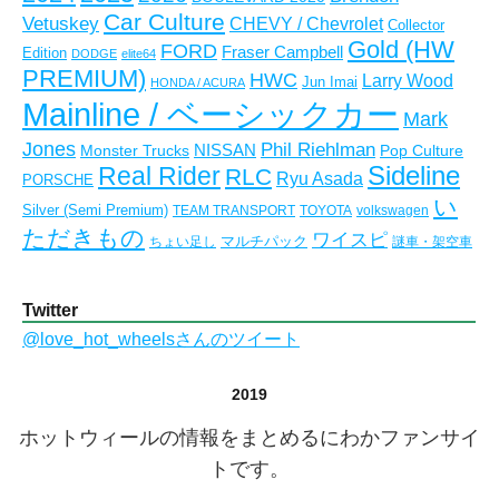
Car Culture
Vetuskey
CHEVY / Chevrolet
Collector
Gold (HW
FORD
Fraser Campbell
Edition
DODGE
elite64
PREMIUM)
HWC
Larry Wood
Jun Imai
HONDA / ACURA
Mainline / ベーシックカー
Mark
Jones
Phil Riehlman
NISSAN
Monster Trucks
Pop Culture
Real Rider
Sideline
RLC
Ryu Asada
PORSCHE
い
Silver (Semi Premium)
TEAM TRANSPORT
TOYOTA
volkswagen
ただきもの
ワイスピ
マルチパック
ちょい足し
謎車・架空車
Twitter
@love_hot_wheelsさんのツイート
2019
ホットウィールの情報をまとめるにわかファンサイ
トです。