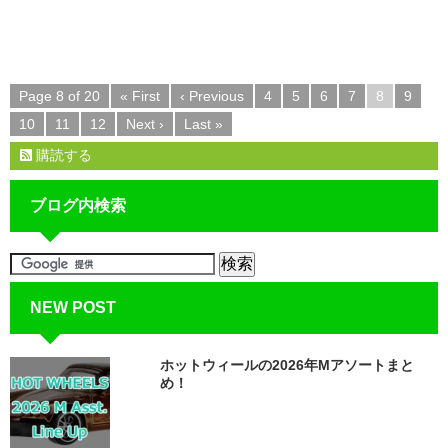
Page 8 of 20
« First
‹ Previous
4
5
6
7
8
9
10
11
12
Next ›
Last »
購読する
ブログ内検索
NEW POST
ホットウィールの2026年Mアソートまと
め！