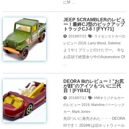
にM …
JEEP SCRAMBLERのレビュ
ー！最終CJ型のピックアップ
トラックCJ-8！[FYY71]
2019/07/15
ライセンスドカーの
レビュー
2019
,
Larry Wood
,
Sideline
ようやくブリッと行けたでー。 今な
お店頭で絶賛余り中のAutomotive Of
…
DEORA IIIのレビュー！”お尻
が顔”のアイツもついに三代
目！[FYB43]
2019/07/12
HWオリジナルカー
のレビュー
2019
,
Mainline / ベーシック
カー
,
Mark Jones
先日ついに発売された・・・DEORA
IIIです！ 2019年は旧ホットウィール