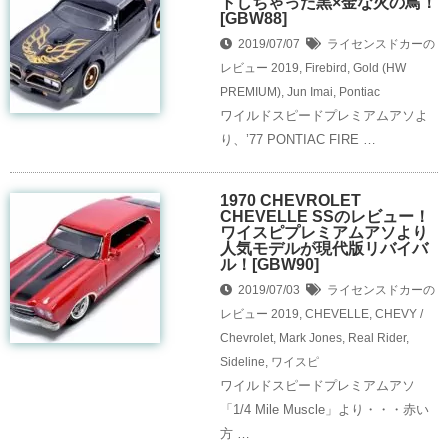
トしちゃった黒×金な火の鳥！
[GBW88]
2019/07/07
ライセンスドカーの
レビュー
2019
,
Firebird
,
Gold (HW
PREMIUM)
,
Jun Imai
,
Pontiac
ワイルドスピードプレミアムアソよ
り、’77 PONTIAC FIRE …
1970 CHEVROLET
CHEVELLE SSのレビュー！
ワイスピプレミアムアソより
人気モデルが現代版リバイバ
ル！[GBW90]
2019/07/03
ライセンスドカーの
レビュー
2019
,
CHEVELLE
,
CHEVY /
Chevrolet
,
Mark Jones
,
Real Rider
,
Sideline
,
ワイスピ
ワイルドスピードプレミアムアソ
「1/4 Mile Muscle」より・・・赤い
方 …