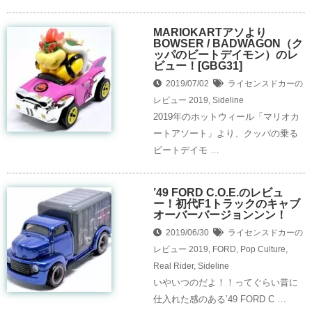
MARIOKARTアソより
BOWSER / BADWAGON（ク
ッパのビートデイモン）のレ
ビュー！[GBG31]
2019/07/02
ライセンスドカーの
レビュー
2019
,
Sideline
2019年のホットウィール「マリオカ
ートアソート」より、クッパの乗る
ビートデイモ …
’49 FORD C.O.E.のレビュ
ー！初代F1トラックのキャブ
オーバーバージョンンン！
2019/06/30
ライセンスドカーの
レビュー
2019
,
FORD
,
Pop Culture
,
Real Rider
,
Sideline
いやいつのだよ！！ってぐらい昔に
仕入れた感のある’49 FORD C …