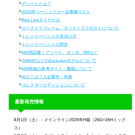
アソートとは？
2023年ベーシックカー全車種リスト
Red Lineタイヤとは
スペクトラフレーム・スペクトラフロストについて
トレジャーハントの見分け方
トレジャーハントの歴史
HW用語集｜アソート、タンポ、RRなど
ZAMACなどのExclusiveモデルについて
HW情報の参考サイト・書籍について
RLCとは？入会要件・特典
コレクターエディションについて
最新発売情報
8月1日（土）：メインライン2026年H箱（26G+26Hミック
ス）