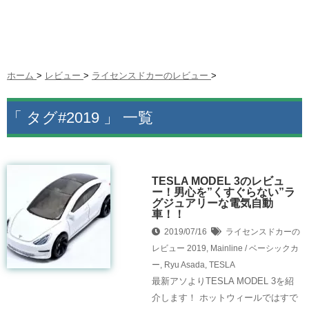
ホーム
>
レビュー
>
ライセンスドカーのレビュー
>
「 タグ#2019 」 一覧
TESLA MODEL 3のレビュ
ー！男心を”くすぐらない”ラ
グジュアリーな電気自動
車！！
2019/07/16
ライセンスドカーの
レビュー
2019
,
Mainline / ベーシックカ
ー
,
Ryu Asada
,
TESLA
最新アソよりTESLA MODEL 3を紹
介します！ ホットウィールではすで