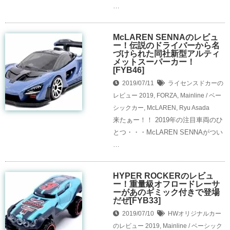
…
McLAREN SENNAのレビュ
ー！伝説のドライバーから名
づけられた同社新型アルティ
メットスーパーカー！
[FYB46]
2019/07/11
ライセンスドカーの
レビュー
2019
,
FORZA
,
Mainline / ベー
シックカー
,
McLAREN
,
Ryu Asada
来たぁー！！ 2019年の注目車両のひ
とつ・・・McLAREN SENNAがつい
…
HYPER ROCKERのレビュ
ー！重量級オフロードレーサ
ーがあのギミック付きで登場
だぜ[FYB33]
2019/07/10
HWオリジナルカー
のレビュー
2019
,
Mainline / ベーシック