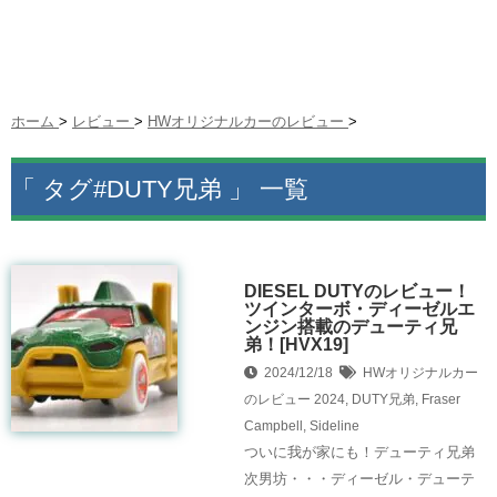
ホーム
>
レビュー
>
HWオリジナルカーのレビュー
>
「 タグ#DUTY兄弟 」 一覧
DIESEL DUTYのレビュー！
ツインターボ・ディーゼルエ
ンジン搭載のデューティ兄
弟！[HVX19]
2024/12/18
HWオリジナルカー
のレビュー
2024
,
DUTY兄弟
,
Fraser
Campbell
,
Sideline
ついに我が家にも！デューティ兄弟
次男坊・・・ディーゼル・デューテ