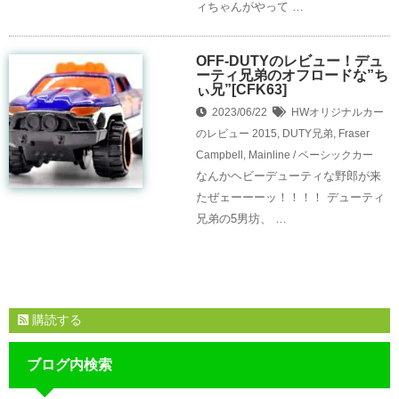
ィちゃんがやって …
OFF-DUTYのレビュー！デュ
ーティ兄弟のオフロードな”ち
ぃ兄”[CFK63]
2023/06/22
HWオリジナルカー
のレビュー
2015
,
DUTY兄弟
,
Fraser
Campbell
,
Mainline / ベーシックカー
なんかヘビーデューティな野郎が来
たぜェーーーッ！！！！ デューティ
兄弟の5男坊、 …
購読する
ブログ内検索