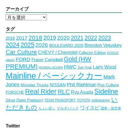
アーカイブ
ア
ー
カ
タグ
イ
2018
2023
2019
2021
2022
2020
2017
2016
ブ
2024
2025
2026
Brendon Vetuskey
BOULEVARD 2020
Car Culture
CHEVY / Chevrolet
Collector Edition
DODGE
Gold (HW
FORD
Fraser Campbell
elite64
PREMIUM)
HWC
Larry Wood
Jun Imai
HONDA / ACURA
Mainline / ベーシックカー
Mark
Jones
Phil Riehlman
NISSAN
Monster Trucks
Pop Culture
Real Rider
Sideline
RLC
Ryu Asada
PORSCHE
い
Silver (Semi Premium)
TEAM TRANSPORT
TOYOTA
volkswagen
ただきもの
ワイスピ
マルチパック
ちょい足し
謎車・架空車
Twitter