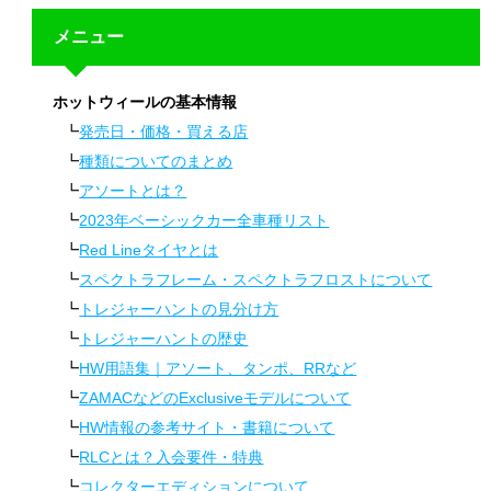
メニュー
ホットウィールの基本情報
発売日・価格・買える店
種類についてのまとめ
アソートとは？
2023年ベーシックカー全車種リスト
Red Lineタイヤとは
スペクトラフレーム・スペクトラフロストについて
トレジャーハントの見分け方
トレジャーハントの歴史
HW用語集｜アソート、タンポ、RRなど
ZAMACなどのExclusiveモデルについて
HW情報の参考サイト・書籍について
RLCとは？入会要件・特典
コレクターエディションについて