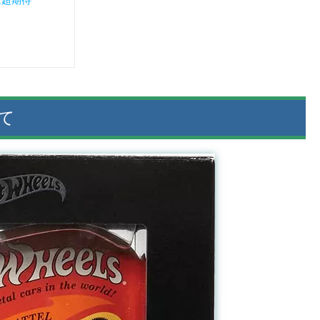
は超期待
いて