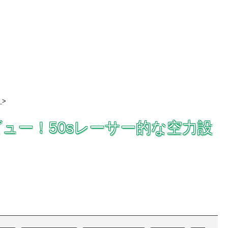
>
レビュー！50sレーサー的な空力設