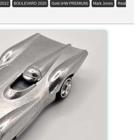
2022
,
BOULEVARD 2020
,
Gold (HW PREMIUM)
,
Mark Jones
,
Real