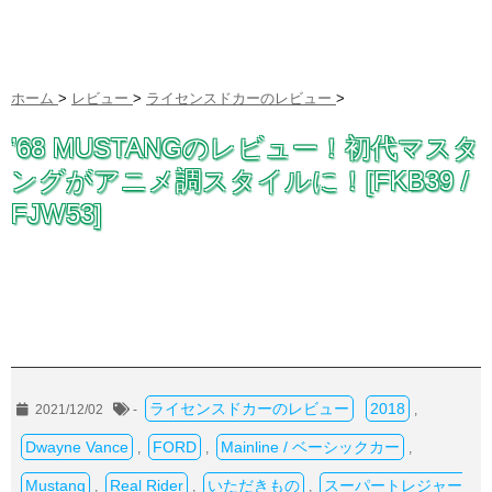
ホーム
>
レビュー
>
ライセンスドカーのレビュー
>
’68 MUSTANGのレビュー！初代マスタ
ングがアニメ調スタイルに！[FKB39 /
FJW53]
ライセンスドカーのレビュー
2018
2021/12/02
-
,
Dwayne Vance
FORD
Mainline / ベーシックカー
,
,
,
Mustang
Real Rider
いただきもの
スーパートレジャー
,
,
,