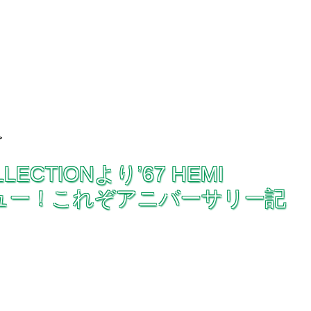
>
LLECTIONより’67 HEMI
レビュー！これぞアニバーサリー記