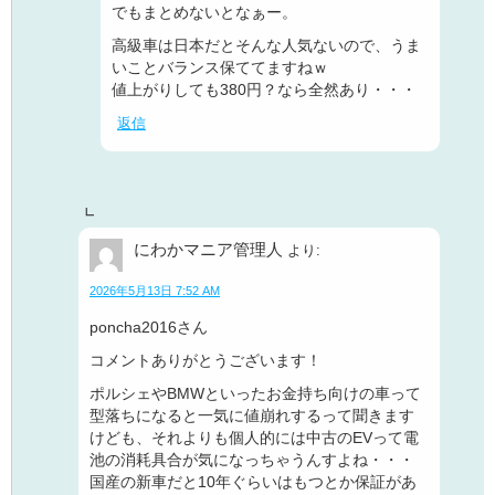
でもまとめないとなぁー。
高級車は日本だとそんな人気ないので、うま
いことバランス保ててますねｗ
値上がりしても380円？なら全然あり・・・
返信
にわかマニア管理人
より:
2026年5月13日 7:52 AM
poncha2016さん
コメントありがとうございます！
ポルシェやBMWといったお金持ち向けの車って
型落ちになると一気に値崩れするって聞きます
けども、それよりも個人的には中古のEVって電
池の消耗具合が気になっちゃうんすよね・・・
国産の新車だと10年ぐらいはもつとか保証があ