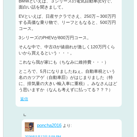
BMWといえば、３シリーズの電気自動車(EV)で、
面白い話を聞きまして。
EVといえば、日産サクラでさえ、250万～300万円
する高価な乗り物で、リーフともなると、500万円
コース。
3シリーズのPHEVが800万円コース。
そんな中で、中古i3が値崩れが激しく120万円くら
いから買えるという・・・。
これなら我が家にも（ちなみに維持費・・・）
ところで、5月になりましたねぇ。自動車税という
名のカツアゲ（自動車罰）がはじまりました（特
に、排気量の大きい輸入車に重税）。みなさんはど
う思いますか（なんも考えずに払ってる？？？）
返信
poncha2016
より:
2026年5月12日 5:59 PM