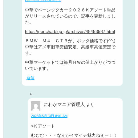
中華でベーシックカー２０２６Ｋアソート単品
がリリースされているので、記事を更新しまし
た。
https://poncha.blog.jp/archives/48453587.html
ＢＭＷ Ｍ４ ＧＴ３が、ボッタ価格です(^^;)
中華はアメ車旧車安値安定、高級車高値安定で
す。
中華マーケットでは毎月ＨＷの値上がりがつづ
いています。
返信
にわかマニア管理人
より:
2026年5月13日 8:01 AM
>Ｋアソート
むむむ・・・なんかイマイチ魅力ねぇー！！